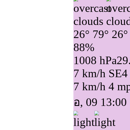
26°
79°
26°
88%
1008 hPa
29
7 km/h SE
4
7 km/h
4 m
อ, 09 13:00