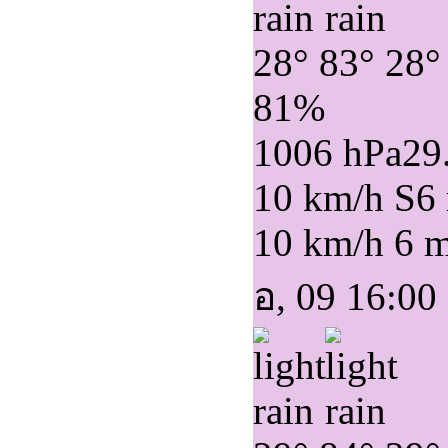
28°
83°
28°
81%
1006 hPa
29
10 km/h S
6
10 km/h
6 
อ, 09 16:00