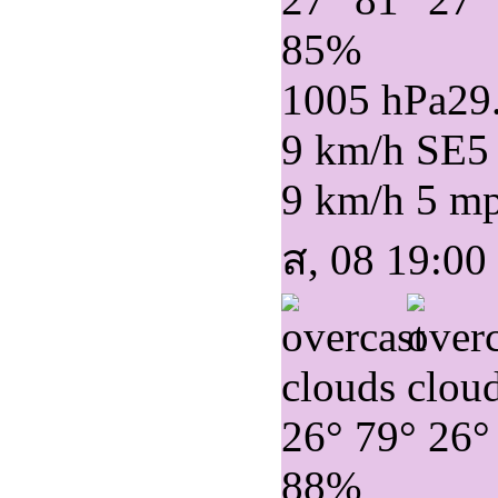
85%
1005 hPa
29
9 km/h SE
5
9 km/h
5 m
ส, 08 19:00
26°
79°
26°
88%