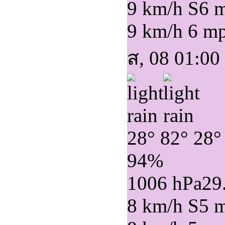
9 km/h S
6 
9 km/h
6 m
ส, 08 01:00
28°
82°
28°
94%
1006 hPa
29
8 km/h S
5 