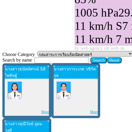
1005 hPa
29
11 km/h S
7
11 km/h
7 
by web agency siti web ok
Choose Category
Search by name
นางสาวธนัตถ์ศรณ์ นิธิ
นางสาวการะเกด วชิรัค
ไพสิษฐ์
กุล
More
More
นางสาวสุณีวัลย์ อุดม
วงศ์