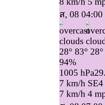
8 km/h
5 m
ส, 08 04:00
28°
83°
28°
94%
1005 hPa
29
7 km/h SE
4
7 km/h
4 m