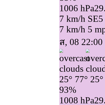
1006 hPa
29
7 km/h SE
5
7 km/h
5 m
ส, 08 22:00
25°
77°
25°
93%
1008 hPa
29