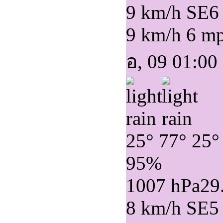
9 km/h SE
6
9 km/h
6 m
อ, 09 01:00
25°
77°
25°
95%
1007 hPa
29
8 km/h SE
5