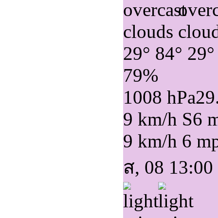
29°
84°
29°
79%
1008 hPa
29
9 km/h S
6 
9 km/h
6 m
ส, 08 13:00