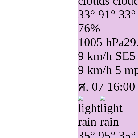
33°
91°
33°
76%
1005 hPa
29
9 km/h SE
5
9 km/h
5 m
ศ, 07 16:00
35°
95°
35°