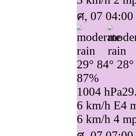
ศ, 07 04:00
29°
84°
28°
87%
1004 hPa
29
6 km/h E
4 
6 km/h
4 m
ศ, 07 07:00