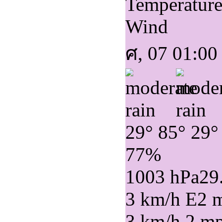
Temperatur
Wind
ศ, 07 01:00
29°
85°
29°
77%
1003 hPa
29
3 km/h E
2 
3 km/h
2 m