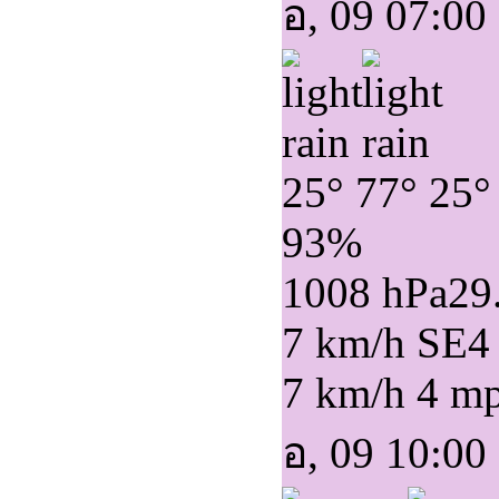
อ, 09 07:00
25°
77°
25°
93%
1008 hPa
29
7 km/h SE
4
7 km/h
4 m
อ, 09 10:00