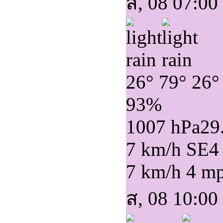
ส, 08 07:00
26°
79°
26°
93%
1007 hPa
29
7 km/h SE
4
7 km/h
4 m
ส, 08 10:00