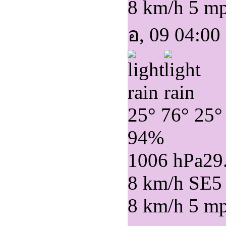
8 km/h
5 m
อ, 09 04:00
25°
76°
25°
94%
1006 hPa
29
8 km/h SE
5
8 km/h
5 m