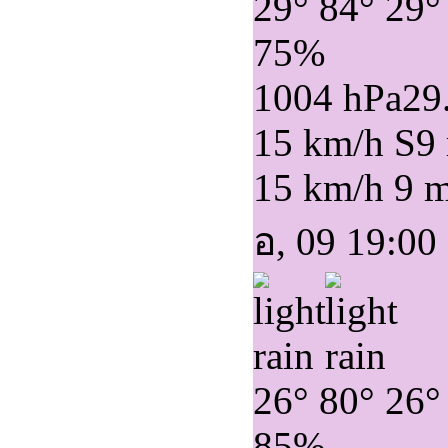
29°
84°
29°
75%
1004 hPa
29
15 km/h S
9
15 km/h
9 
อ, 09 19:00
26°
80°
26°
85%