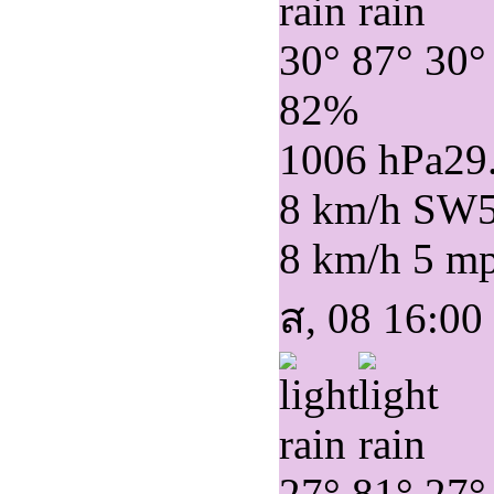
30°
87°
30°
82%
1006 hPa
29
8 km/h SW
8 km/h
5 m
ส, 08 16:00
27°
81°
27°