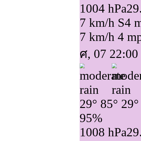
1004 hPa
29
7 km/h S
4 
7 km/h
4 m
ศ, 07 22:00
29°
85°
29°
95%
1008 hPa
29