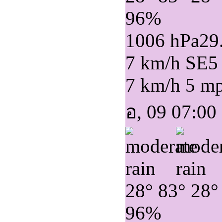
96%
1006 hPa
29
7 km/h SE
5
7 km/h
5 m
อ, 09 07:00
28°
83°
28°
96%