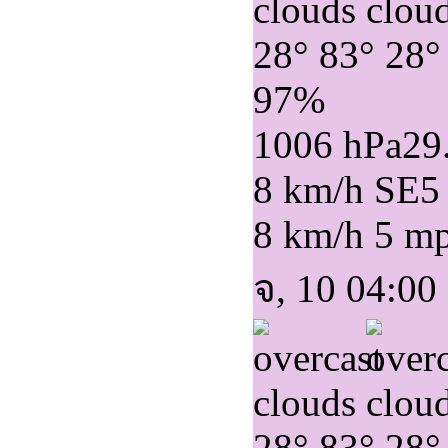
28°
83°
28°
97%
1006 hPa
29
8 km/h SE
5
8 km/h
5 m
จ, 10 04:00
28°
83°
28°