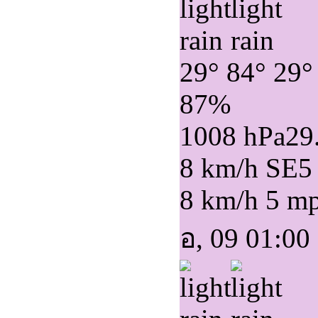
29°
84°
29°
87%
1008 hPa
29
8 km/h SE
5
8 km/h
5 m
อ, 09 01:00