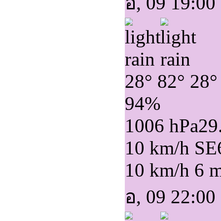
อ, 09 19:00
28°
82°
28°
94%
1006 hPa
29
10 km/h SE
10 km/h
6 
อ, 09 22:00