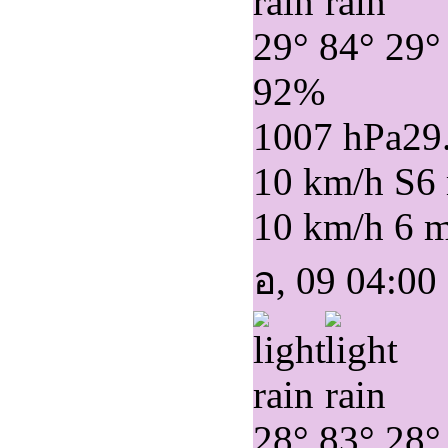
29°
84°
29°
92%
1007 hPa
29
10 km/h S
6
10 km/h
6 
อ, 09 04:00
28°
83°
28°