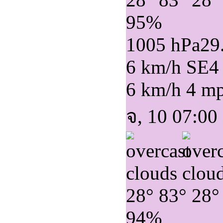
95%
1005 hPa
29
6 km/h SE
4
6 km/h
4 m
จ, 10 07:00
28°
83°
28°
94%