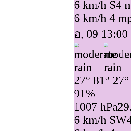
6 km/h S
4 
6 km/h
4 m
อ, 09 13:00
27°
81°
27°
91%
1007 hPa
29
6 km/h SW