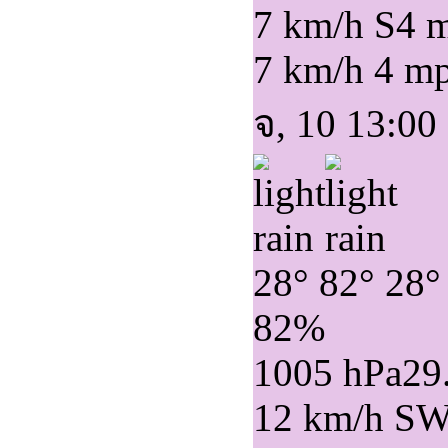
7 km/h S
4 
7 km/h
4 m
จ, 10 13:00
28°
82°
28°
82%
1005 hPa
29
12 km/h S