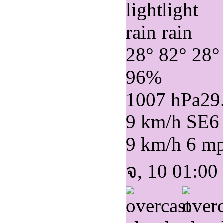
28°
82°
28°
96%
1007 hPa
29
9 km/h SE
6
9 km/h
6 m
จ, 10 01:00