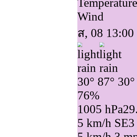
Temperatur
Wind
ส, 08 13:00
30°
87°
30°
76%
1005 hPa
29
5 km/h SE
3
5 km/h
3 m