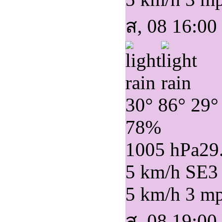
ส, 08 16:00
30°
86°
29°
78%
1005 hPa
29
5 km/h SE
3
5 km/h
3 m
ส, 08 19:00