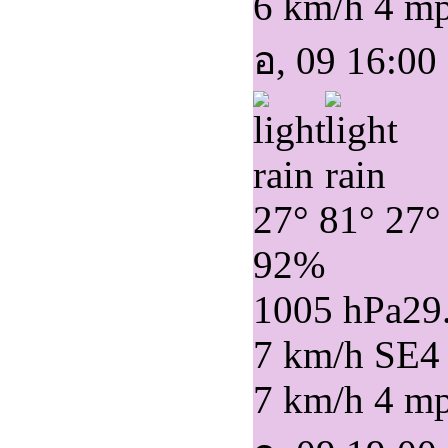
6 km/h
4 m
อ, 09 16:00
27°
81°
27°
92%
1005 hPa
29
7 km/h SE
4
7 km/h
4 m