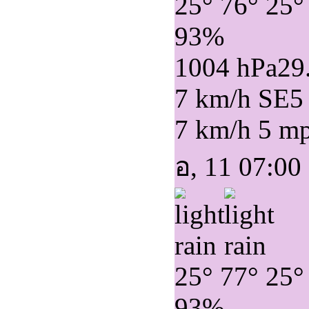
25°
76°
25°
93%
1004 hPa
29
7 km/h SE
5
7 km/h
5 m
อ, 11 07:00
25°
77°
25°
93%