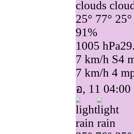
25°
77°
25°
91%
1005 hPa
29
7 km/h S
4 
7 km/h
4 m
อ, 11 04:00