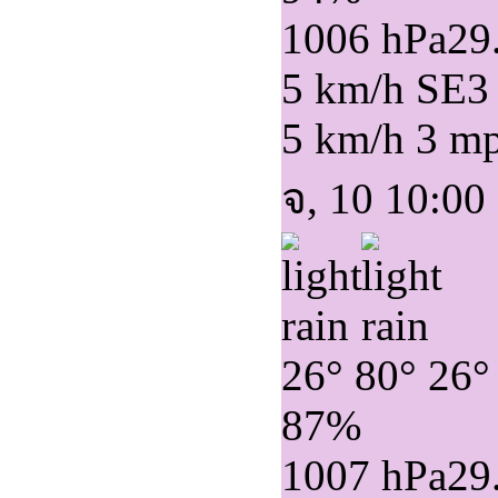
1006 hPa
29
5 km/h SE
3
5 km/h
3 m
จ, 10 10:00
26°
80°
26°
87%
1007 hPa
29