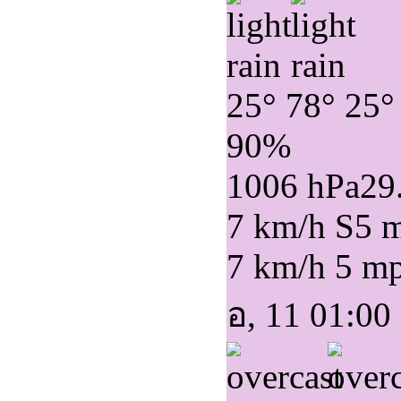
25°
78°
25°
90%
1006 hPa
29
7 km/h S
5 
7 km/h
5 m
อ, 11 01:00