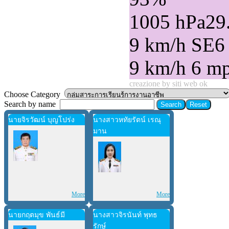
1005 hPa
29
9 km/h SE
6
9 km/h
6 m
creazione by siti web ok
Choose Category
Search by name
นายจิรวัฒน์ บุญโปร่ง
นางสาวหทัยรัตน์ เรณุ
มาน
More
More
นายกฤตมุข พันธ์มี
นางสาวจิรนันท์ พุทธ
รักษ์