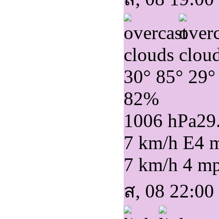
30°
85°
29°
82%
1006 hPa
29
7 km/h E
4 
7 km/h
4 m
ส, 08 22:00