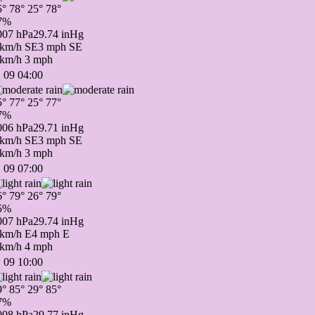
5°
78°
25°
78°
7%
007 hPa
29.74 inHg
 km/h SE
3 mph SE
 km/h
3 mph
 09 04:00
5°
77°
25°
77°
7%
006 hPa
29.71 inHg
 km/h SE
3 mph SE
 km/h
3 mph
 09 07:00
6°
79°
26°
79°
5%
007 hPa
29.74 inHg
 km/h E
4 mph E
 km/h
4 mph
 09 10:00
9°
85°
29°
85°
7%
008 hPa
29.77 inHg