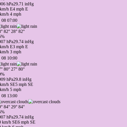
006 hPa
29.71 inHg
 km/h E
4 mph E
 km/h
4 mph
 08 07:00
8°
82°
28°
82°
5%
007 hPa
29.74 inHg
 km/h E
3 mph E
 km/h
3 mph
 08 10:00
7°
80°
27°
80°
9%
009 hPa
29.8 inHg
 km/h SE
5 mph SE
 km/h
5 mph
 08 13:00
9°
84°
29°
84°
5%
007 hPa
29.74 inHg
0 km/h SE
6 mph SE