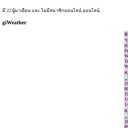
มี 22 ผู้มาเยือน และ ไม่มีสมาชิกออนไลน์ ออนไลน์
giWeather
พ
°
H
Pr
W
T
W
ส,
2
8
1
1
1
ส,
2
8