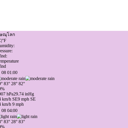
ิษณุโลก
C
|
°F
umidity:
essure:
ind:
emperature
ind
 08 01:00
9°
83°
28°
82°
0%
007 hPa
29.74 inHg
4 km/h SE
9 mph SE
4 km/h
9 mph
 08 04:00
8°
83°
28°
83°
9%