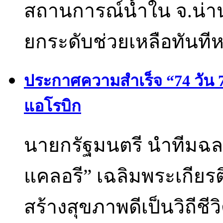
สถานการณ์น้ำใน จ.น่าน
ยกระดับช่วยเหลือทันที
ประกาศความสำเร็จ “74 วัน 
แอโรบิก
นายกรัฐมนตรี นำทีมฉลอ
แคลอรี” เฉลิมพระเกีย
สร้างสุขภาพดีเป็นวิถีชี