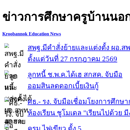
ข่าวการศึกษาครูบ้านนอ
Kroobannok Education News
สพฐ.มีคำสั่งย้ายและแต่งตั้ง ผอ.ส
ตั้งแต่วันที่ 27 กรกฎาคม 2569
ลูกหนี้ ช.พ.ค.ได้เฮ สกสค. จับมือ
ออมสินลดดอกเบี้ยเงินกู้
ศธ.- รง. จับมือเชื่อมโยงการศึกษา
ห้องเรียน ชูโมเดล "เรียนไปด้วย ม
ครม.ไฟเขียว ตั้ง 5