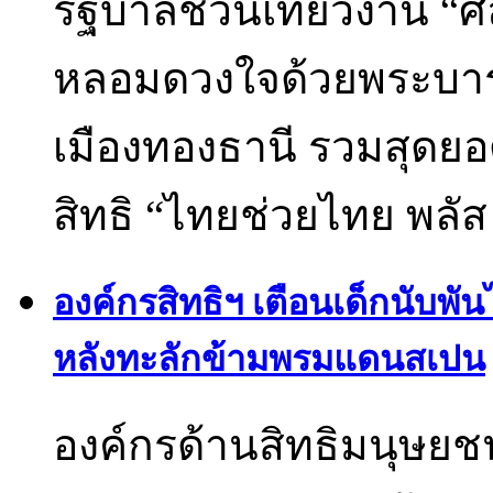
รัฐบาลชวนเที่ยวงาน “
หลอมดวงใจด้วยพระบารมี”
เมืองทองธานี รวมสุดยอด
สิทธิ “ไทยช่วยไทย พลั
องค์กรสิทธิฯ เตือนเด็กนับพันไร
หลังทะลักข้ามพรมแดนสเปน
องค์กรด้านสิทธิมนุษยชนเต