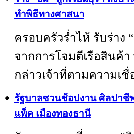
ทำพิธีทางศาสนา
ครอบครัวร่ำไห้ รับร่าง “อั
จากการโจมตีเรือสินค้า 
กล่าวเจ้าที่ตามความเชื
รัฐบาลชวนช้อปงาน ศิลปาชีพป
แพ็ค เมืองทองธานี