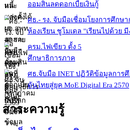
ออมสินลดดอกเบี้ยเงินกู้
ศธ.- รง. จับมือเชื่อมโยงการศึกษา
ห้องเรียน ชูโมเดล "เรียนไปด้วย ม
ครม.ไฟเขียว ตั้ง 5
ศึกษาธิการภาค
ศธ.จับมือ INET ปฏิวัติข้อมูลการศ
ดันไทยสู่ยุค MoE Digital Era 2570
สาระความรู้