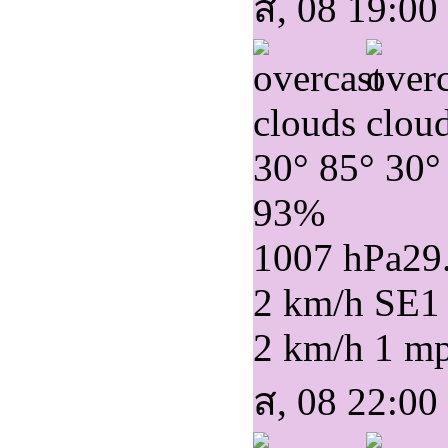
ส, 08 19:00
30°
85°
30°
93%
1007 hPa
29
2 km/h SE
1
2 km/h
1 m
ส, 08 22:00