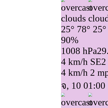
25°
78°
25°
90%
1008 hPa
29
4 km/h SE
2
4 km/h
2 m
จ, 10 01:00