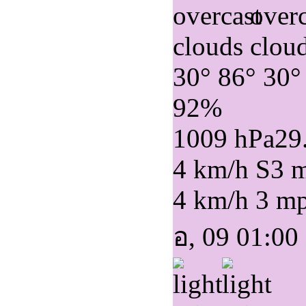
30°
86°
30°
92%
1009 hPa
29
4 km/h S
3 
4 km/h
3 m
อ, 09 01:00