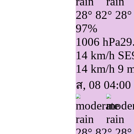
28°
82°
28°
97%
1006 hPa
29
14 km/h SE
14 km/h
9 
ส, 08 04:00
28°
82°
28°