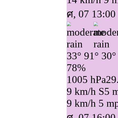
ศ, 07 13:00
33°
91°
30°
78%
1005 hPa
29
9 km/h S
5 
9 km/h
5 m
ศ, 07 16:00