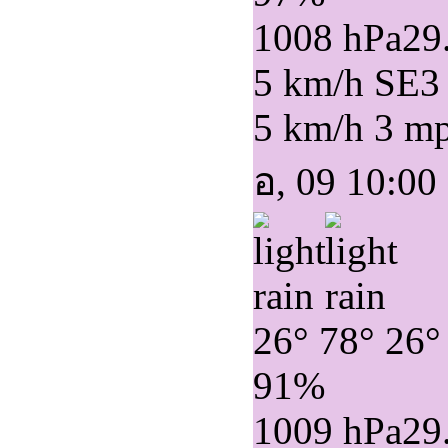
1008 hPa
29
5 km/h SE
3
5 km/h
3 m
อ, 09 10:00
26°
78°
26°
91%
1009 hPa
29