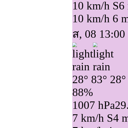
10 km/h S
6
10 km/h
6 
ส, 08 13:00
28°
83°
28°
88%
1007 hPa
29
7 km/h S
4 