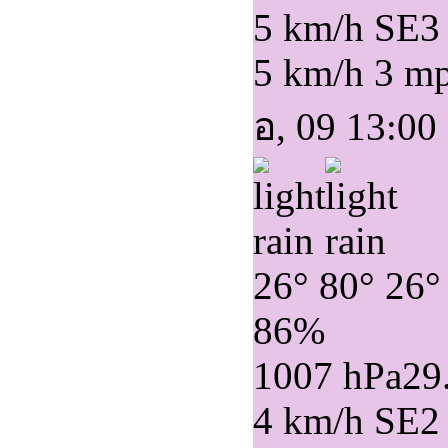
5 km/h SE
3
5 km/h
3 m
อ, 09 13:00
26°
80°
26°
86%
1007 hPa
29
4 km/h SE
2