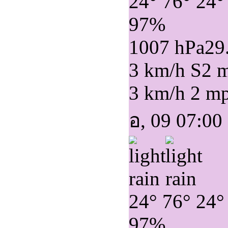
24°
76°
24°
97%
1007 hPa
29
3 km/h S
2 
3 km/h
2 m
อ, 09 07:00
24°
76°
24°
97%