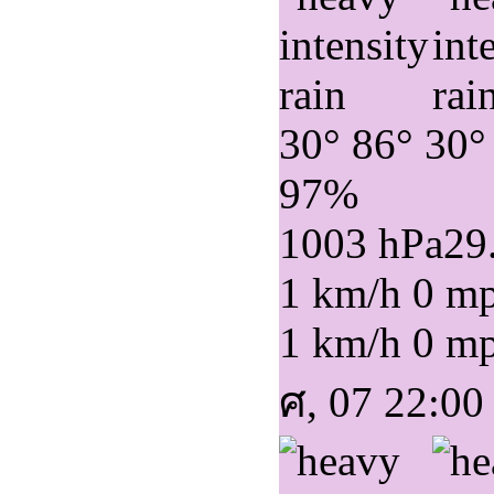
30°
86°
30°
97%
1003 hPa
29
1 km/h
0 m
1 km/h
0 m
ศ, 07 22:00