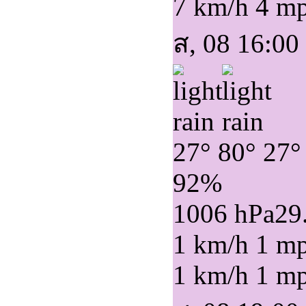
7 km/h
4 m
ส, 08 16:00
27°
80°
27°
92%
1006 hPa
29
1 km/h
1 m
1 km/h
1 m