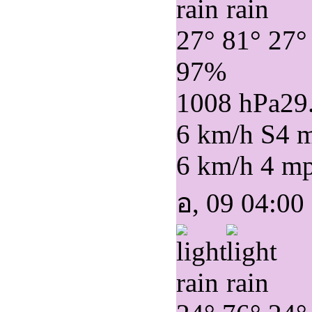
27°
81°
27°
97%
1008 hPa
29
6 km/h S
4 
6 km/h
4 m
อ, 09 04:00