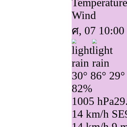
Temperatur
Wind
ศ, 07 10:00
30°
86°
29°
82%
1005 hPa
29
14 km/h SE
14 km/h
9 