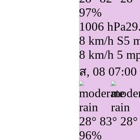
97%
1006 hPa
29
8 km/h S
5 
8 km/h
5 m
ส, 08 07:00
28°
83°
28°
96%