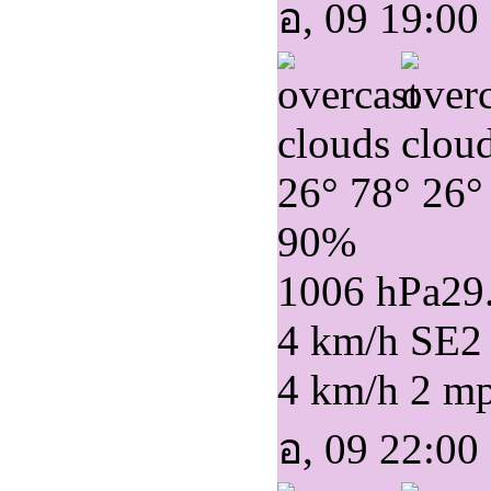
อ, 09 19:00
26°
78°
26°
90%
1006 hPa
29
4 km/h SE
2
4 km/h
2 m
อ, 09 22:00