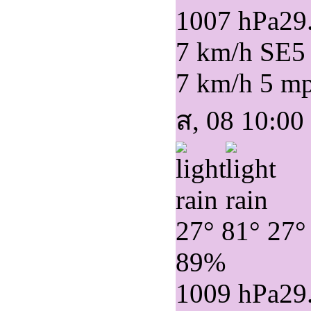
1007 hPa
29
7 km/h SE
5
7 km/h
5 m
ส, 08 10:00
27°
81°
27°
89%
1009 hPa
29