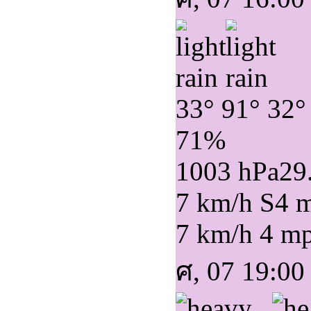
33°
91°
32°
71%
1003 hPa
29
7 km/h S
4 
7 km/h
4 m
ศ, 07 19:00