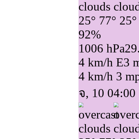
25°
77°
25°
92%
1006 hPa
29
4 km/h E
3 
4 km/h
3 m
จ, 10 04:00