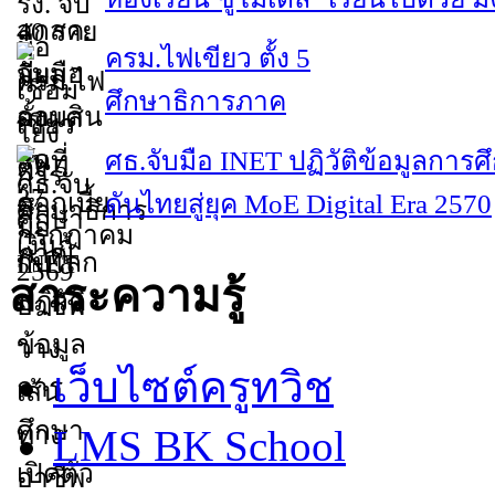
ครม.ไฟเขียว ตั้ง 5
ศึกษาธิการภาค
ศธ.จับมือ INET ปฏิวัติข้อมูลการศ
ดันไทยสู่ยุค MoE Digital Era 2570
สาระความรู้
เว็บไซต์ครูทวิช
LMS BK School