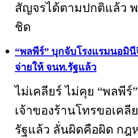
สัญจรได้ตามปกติแล้ว พร
ชิด
“พลพีร์” บุกจับโรงแรมนอมินี
จ่ายให้ จนท.รัฐแล้ว
ไม่เคลียร์ ไม่คุย “พลพี
เจ้าของร้านโทรขอเคลียร์
รัฐแล้ว ลั่นผิดคือผิด กฎห