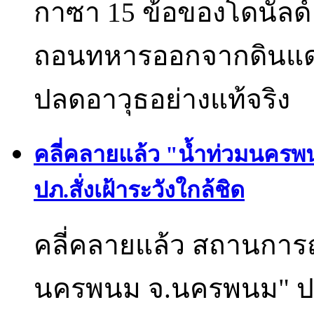
กาซา 15 ข้อของโดนัลด์ 
ถอนทหารออกจากดินแดนน
ปลดอาวุธอย่างแท้จริง
คลี่คลายแล้ว "น้ำท่วมนคร
ปภ.สั่งเฝ้าระวังใกล้ชิด
คลี่คลายแล้ว สถานการณ
นครพนม จ.นครพนม" ปภ.