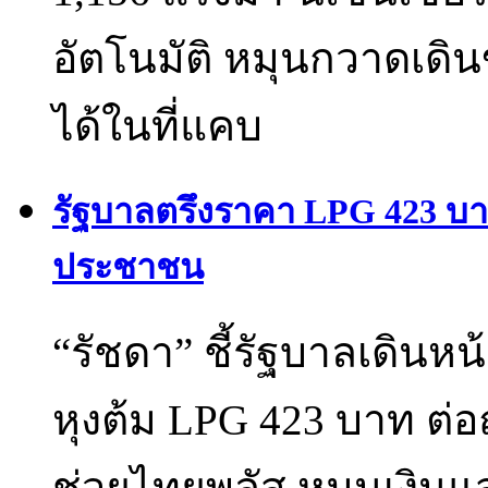
อัตโนมัติ หมุนกวาดเดิ
ได้ในที่แคบ
รัฐบาลตรึงราคา LPG 423 บาท
ประชาชน
“รัชดา” ชี้รัฐบาลเดินห
หุงต้ม LPG 423 บาท ต่อ
ช่วยไทยพลัส หมุนเงินแส