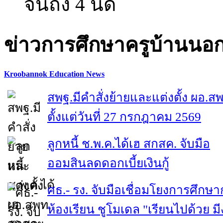
จนถึง 4 นัด
ข่าวการศึกษาครูบ้านนอ
Kroobannok Education News
สพฐ.มีคำสั่งย้ายและแต่งตั้ง ผอ.ส
ตั้งแต่วันที่ 27 กรกฎาคม 2569
ลูกหนี้ ช.พ.ค.ได้เฮ สกสค. จับมือ
ออมสินลดดอกเบี้ยเงินกู้
ศธ.- รง. จับมือเชื่อมโยงการศึกษา
ห้องเรียน ชูโมเดล "เรียนไปด้วย ม