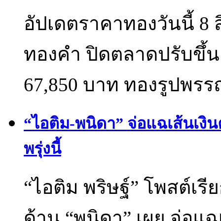
อัปเดตราคาทองวันนี้ 8
ทองคำ ปิดตลาดปรับขึ้
67,850 บาท ทองรูปพร
“ไอติม-พนิดา” จ่อแฉเส้นเงินค
พรุ่งนี้
“ไอติม พริษฐ์” โพสต์เร
ด้าน “พนิดา” เผย จ่อแฉเ