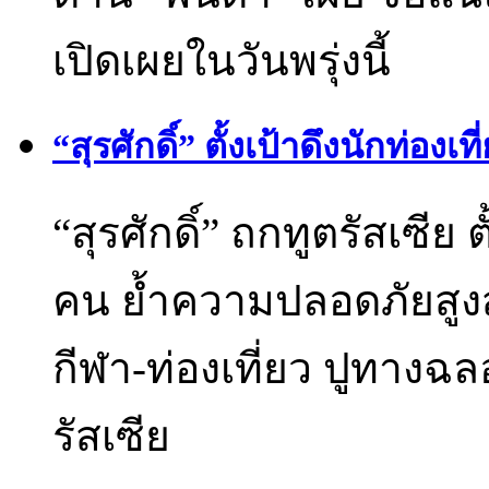
เปิดเผยในวันพรุ่งนี้
“สุรศักดิ์” ตั้งเป้าดึงนักท่อง
“สุรศักดิ์” ถกทูตรัสเซีย ต
คน ย้ำความปลอดภัยสูงส
กีฬา-ท่องเที่ยว ปูทางฉ
รัสเซีย