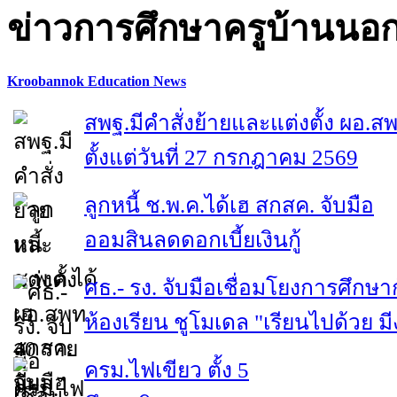
ข่าวการศึกษาครูบ้านนอ
Kroobannok Education News
สพฐ.มีคำสั่งย้ายและแต่งตั้ง ผอ.ส
ตั้งแต่วันที่ 27 กรกฎาคม 2569
ลูกหนี้ ช.พ.ค.ได้เฮ สกสค. จับมือ
ออมสินลดดอกเบี้ยเงินกู้
ศธ.- รง. จับมือเชื่อมโยงการศึกษา
ห้องเรียน ชูโมเดล "เรียนไปด้วย ม
ครม.ไฟเขียว ตั้ง 5