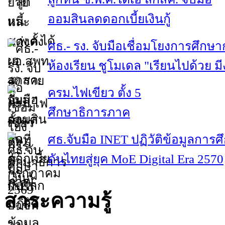
ออมสินลดดอกเบี้ยเงินกู้
ศธ.- รง. จับมือเชื่อมโยงการศึกษา
ห้องเรียน ชูโมเดล "เรียนไปด้วย ม
ครม.ไฟเขียว ตั้ง 5
ศึกษาธิการภาค
ศธ.จับมือ INET ปฏิวัติข้อมูลการศ
ดันไทยสู่ยุค MoE Digital Era 2570
สาระความรู้