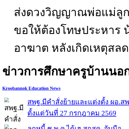
ส่งดวงวิญญาณพ่อแม่ลูก 
ขอให้ต้องโทษประหาร น้
อาฆาต หลังเกิดเหตุสลด
ข่าวการศึกษาครูบ้านนอ
Kroobannok Education News
สพฐ.มีคำสั่งย้ายและแต่งตั้ง ผอ.ส
ตั้งแต่วันที่ 27 กรกฎาคม 2569
ลูกหนี้ ช.พ.ค.ได้เฮ สกสค. จับมือ