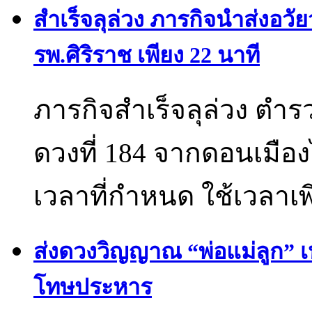
สำเร็จลุล่วง ภารกิจนำส่งอวั
รพ.ศิริราช เพียง 22 นาที
ภารกิจสำเร็จลุล่วง ตำ
ดวงที่ 184 จากดอนเมือง
เวลาที่กำหนด ใช้เวลาเพ
ส่งดวงวิญญาณ “พ่อแม่ลูก” เ
โทษประหาร