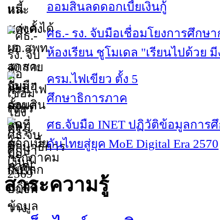
ออมสินลดดอกเบี้ยเงินกู้
ศธ.- รง. จับมือเชื่อมโยงการศึกษา
ห้องเรียน ชูโมเดล "เรียนไปด้วย ม
ครม.ไฟเขียว ตั้ง 5
ศึกษาธิการภาค
ศธ.จับมือ INET ปฏิวัติข้อมูลการศ
ดันไทยสู่ยุค MoE Digital Era 2570
สาระความรู้