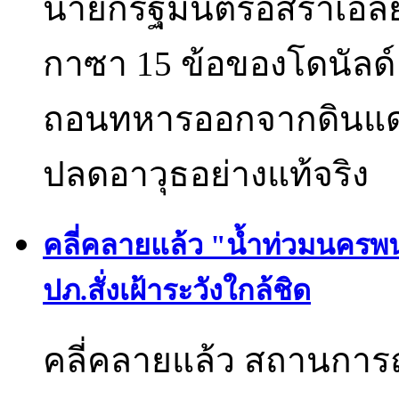
นายกรัฐมนตรีอิสราเอลย
กาซา 15 ข้อของโดนัลด์ 
ถอนทหารออกจากดินแดนน
ปลดอาวุธอย่างแท้จริง
คลี่คลายแล้ว "น้ำท่วมนคร
ปภ.สั่งเฝ้าระวังใกล้ชิด
คลี่คลายแล้ว สถานการณ