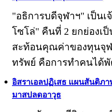
"อธิการบดีจุฬาฯ" เป็น
โซโล่" คืนที่ 2 ยกย่อ
สะท้อนคุณค่าของทุนจุ
ทรัพย์ คือการทำคนได้พ
อิสราเอลปฏิเสธ แผนสันติภา
มาสปลดอาวุธ