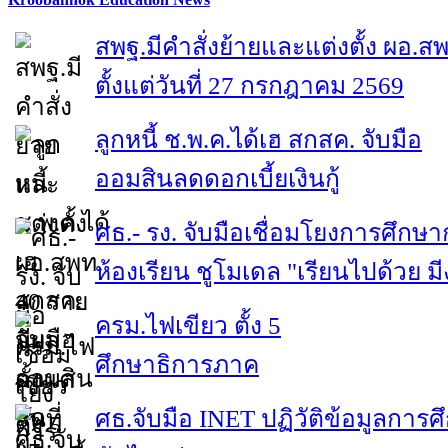
สพฐ.มีคำสั่งย้ายและแต่งตั้ง ผอ.ส
ตั้งแต่วันที่ 27 กรกฎาคม 2569
ลูกหนี้ ช.พ.ค.ได้เฮ สกสค. จับมือ
ออมสินลดดอกเบี้ยเงินกู้
ศธ.- รง. จับมือเชื่อมโยงการศึกษา
ห้องเรียน ชูโมเดล "เรียนไปด้วย ม
ครม.ไฟเขียว ตั้ง 5
ศึกษาธิการภาค
ศธ.จับมือ INET ปฏิวัติข้อมูลการศ