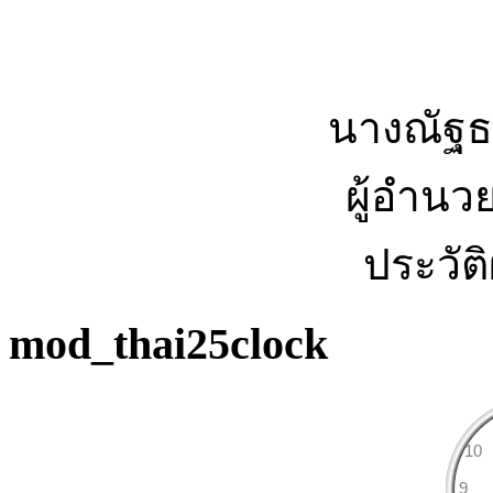
นางณัฐธ
ผู้อำนว
ประวัต
mod_thai25clock