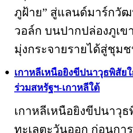
ภูฝ้าย” สู่แลนด์มาร์กว
วอล์ก บนปากปล่องภูเขา
มุ่งกระจายรายได้สู่ชุม
เกาหลีเหนือยิงขีปนาวุธพิสั
ร่วมสหรัฐฯ-เกาหลีใต้
เกาหลีเหนือยิงขีปนาวุธ
ทะเลตะวันออก ก่อนการซ