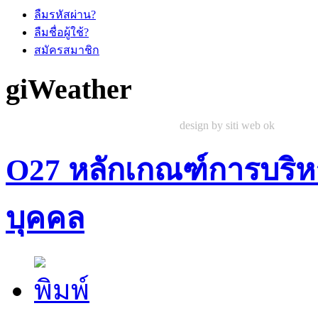
ลืมรหัสผ่าน?
ลืมชื่อผู้ใช้?
สมัครสมาชิก
giWeather
design by siti web ok
O27 หลักเกณฑ์การบริ
บุคคล