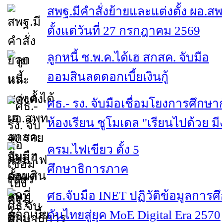
สพฐ.มีคำสั่งย้ายและแต่งตั้ง ผอ.ส
ตั้งแต่วันที่ 27 กรกฎาคม 2569
ลูกหนี้ ช.พ.ค.ได้เฮ สกสค. จับมือ
ออมสินลดดอกเบี้ยเงินกู้
ศธ.- รง. จับมือเชื่อมโยงการศึกษา
ห้องเรียน ชูโมเดล "เรียนไปด้วย ม
ครม.ไฟเขียว ตั้ง 5
ศึกษาธิการภาค
ศธ.จับมือ INET ปฏิวัติข้อมูลการศ
ดันไทยสู่ยุค MoE Digital Era 2570