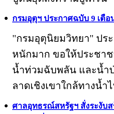
กรมอุตุฯ ประกาศฉบับ 9 เตือ
"กรมอุตุนิยมวิทยา" ประ
หนักมาก ขอให้ประชาชน
น้ำท่วมฉับพลัน และน้ำ
ลาดเชิงเขาใกล้ทางน้ำไห
ศาลอุทธรณ์สหรัฐฯ สั่งระงับส