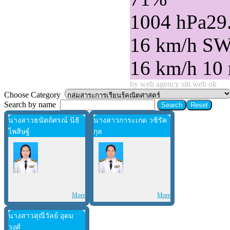
1004 hPa
29
16 km/h S
16 km/h
10
by web agency siti web ok
Choose Category
Search by name
นางสาวธนัตถ์ศรณ์ นิธิ
นางสาวการะเกด วชิรัค
ไพสิษฐ์
กุล
More
More
นางสาวสุณีวัลย์ อุดม
วงศ์