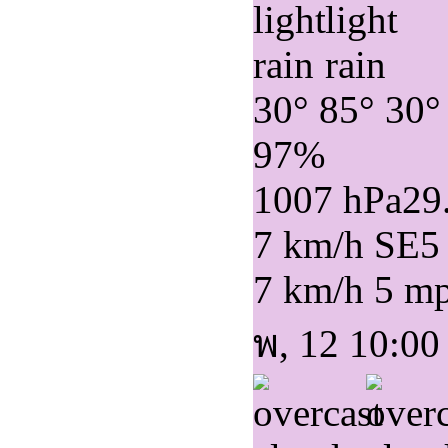
30°
85°
30°
97%
1007 hPa
29
7 km/h SE
5
7 km/h
5 m
พ, 12 10:00