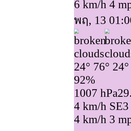
6 km/h
4 m
พฤ, 13 01:0
24°
76°
24°
92%
1007 hPa
29
4 km/h SE
3
4 km/h
3 m