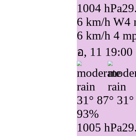
1004 hPa
29
6 km/h W
4
6 km/h
4 m
อ, 11 19:00
31°
87°
31°
93%
1005 hPa
29