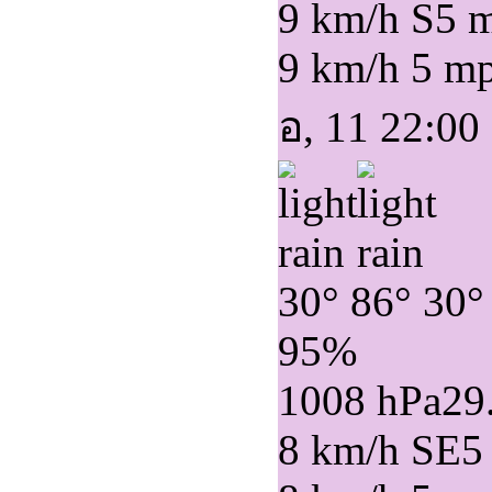
9 km/h S
5 
9 km/h
5 m
อ, 11 22:00
30°
86°
30°
95%
1008 hPa
29
8 km/h SE
5