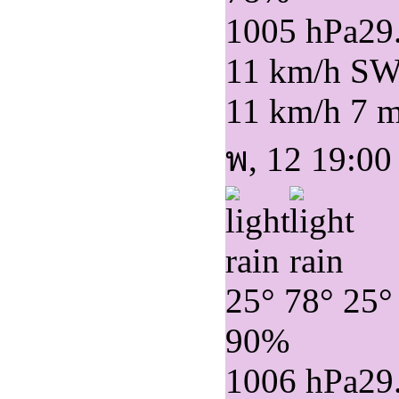
1005 hPa
29
11 km/h S
11 km/h
7 
พ, 12 19:00
25°
78°
25°
90%
1006 hPa
29