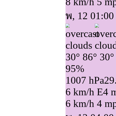
8 km/h
5 m
พ, 12 01:00
30°
86°
30°
95%
1007 hPa
29
6 km/h E
4 
6 km/h
4 m