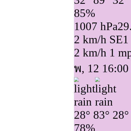
85%
1007 hPa
29
2 km/h SE
1
2 km/h
1 m
พ, 12 16:00
28°
83°
28°
78%