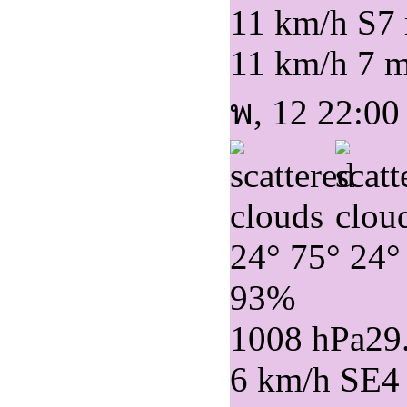
11 km/h S
7
11 km/h
7 
พ, 12 22:00
24°
75°
24°
93%
1008 hPa
29
6 km/h SE
4