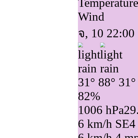
Temperatur
Wind
จ, 10 22:00
31°
88°
31°
82%
1006 hPa
29
6 km/h SE
4
6 km/h
4 m