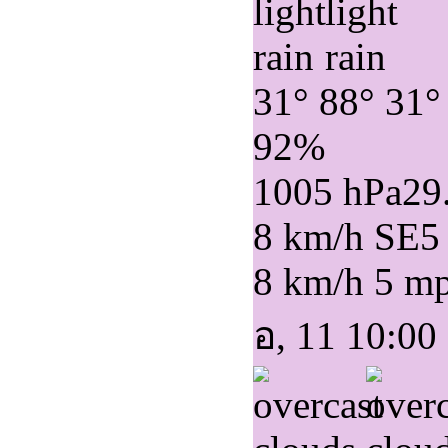
31°
88°
31°
92%
1005 hPa
29
8 km/h SE
5
8 km/h
5 m
อ, 11 10:00