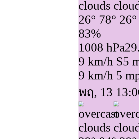
26°
78°
26°
83%
1008 hPa
29
9 km/h S
5 
9 km/h
5 m
พฤ, 13 13:0