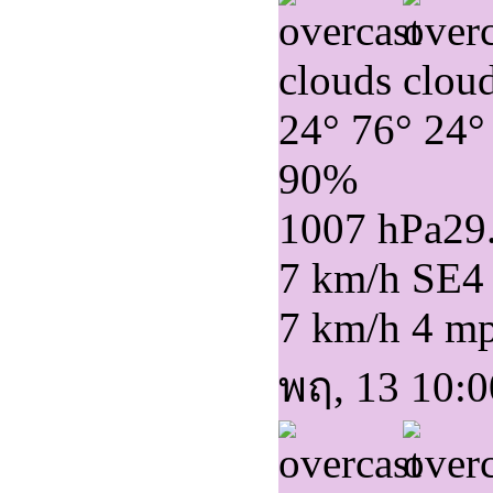
24°
76°
24°
90%
1007 hPa
29
7 km/h SE
4
7 km/h
4 m
พฤ, 13 10:0