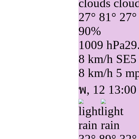
27°
81°
27°
90%
1009 hPa
29
8 km/h SE
5
8 km/h
5 m
พ, 12 13:00
32°
89°
32°