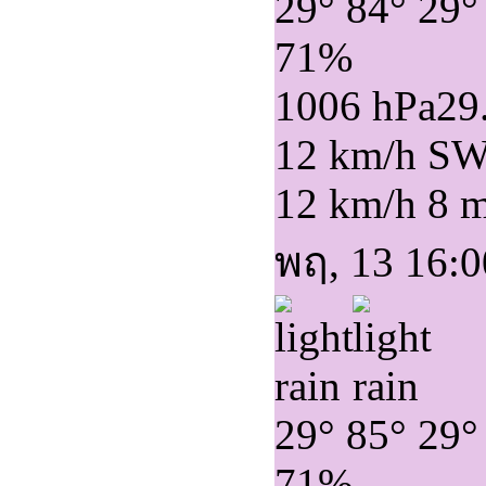
29°
84°
29°
71%
1006 hPa
29
12 km/h S
12 km/h
8 
พฤ, 13 16:0
29°
85°
29°
71%