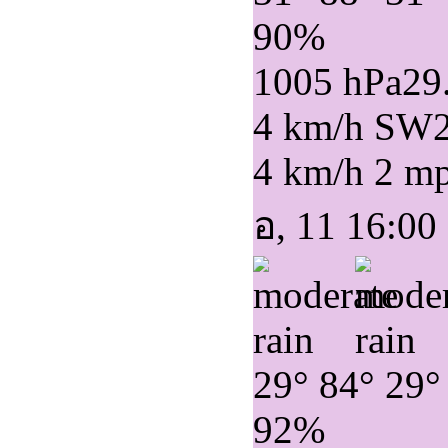
90%
1005 hPa
29
4 km/h SW
4 km/h
2 m
อ, 11 16:00
29°
84°
29°
92%