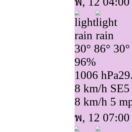
พ, 12 04:00
30°
86°
30°
96%
1006 hPa
29
8 km/h SE
5
8 km/h
5 m
พ, 12 07:00