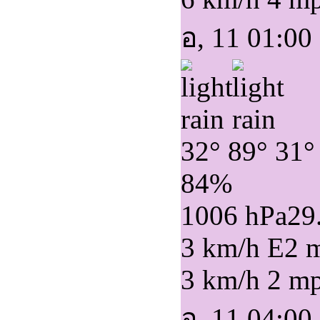
อ, 11 01:00
32°
89°
31°
84%
1006 hPa
29
3 km/h E
2 
3 km/h
2 m
อ, 11 04:00