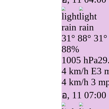
31°
88°
31°
88%
1005 hPa
29
4 km/h E
3 
4 km/h
3 m
อ, 11 07:00