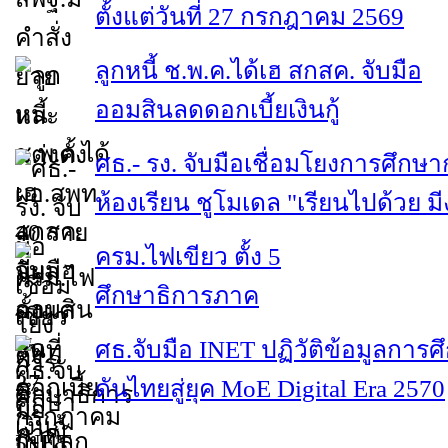
ตั้งแต่วันที่ 27 กรกฎาคม 2569
ลูกหนี้ ช.พ.ค.ได้เฮ สกสค. จับมือ
ออมสินลดดอกเบี้ยเงินกู้
ศธ.- รง. จับมือเชื่อมโยงการศึกษา
ห้องเรียน ชูโมเดล "เรียนไปด้วย ม
ครม.ไฟเขียว ตั้ง 5
ศึกษาธิการภาค
ศธ.จับมือ INET ปฏิวัติข้อมูลการศ
ดันไทยสู่ยุค MoE Digital Era 2570