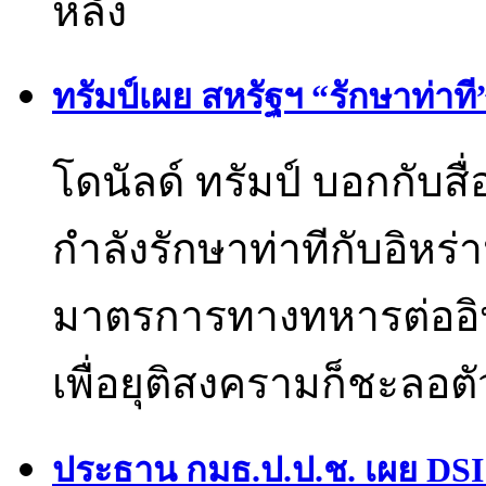
หลัง
ทรัมป์เผย สหรัฐฯ “รักษาท่าที
โดนัลด์ ทรัมป์ บอกกับส
กำลังรักษาท่าทีกับอิห
มาตรการทางทหารต่ออิห
เพื่อยุติสงครามก็ชะลอต
ประธาน กมธ.ป.ป.ช. เผย DSI 