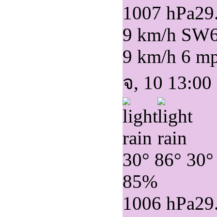
1007 hPa
29
9 km/h SW
9 km/h
6 m
จ, 10 13:00
30°
86°
30°
85%
1006 hPa
29