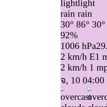
30°
86°
30°
92%
1006 hPa
29
2 km/h E
1 
2 km/h
1 m
จ, 10 04:00