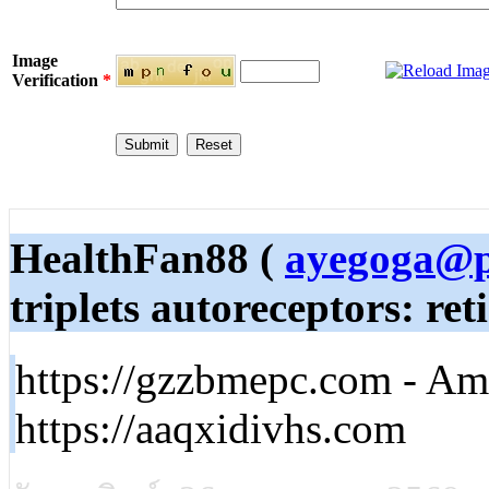
Image
Verification
*
HealthFan88 (
ayegoga@p
triplets autoreceptors: ret
https://gzzbmepc.com - 
https://aaqxidivhs.com