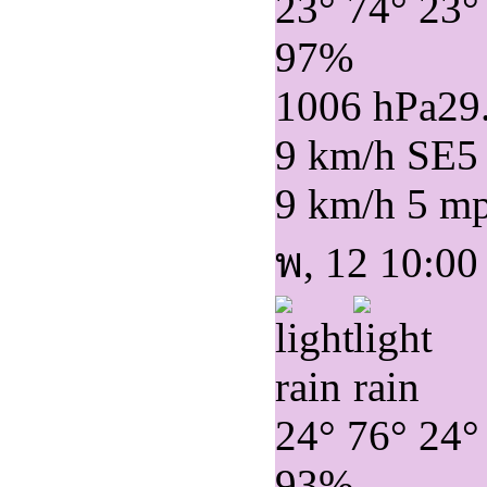
23°
74°
23°
97%
1006 hPa
29
9 km/h SE
5
9 km/h
5 m
พ, 12 10:00
24°
76°
24°
93%