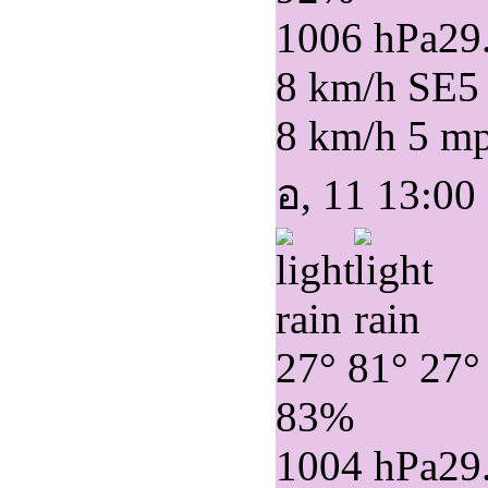
1006 hPa
29
8 km/h SE
5
8 km/h
5 m
อ, 11 13:00
27°
81°
27°
83%
1004 hPa
29