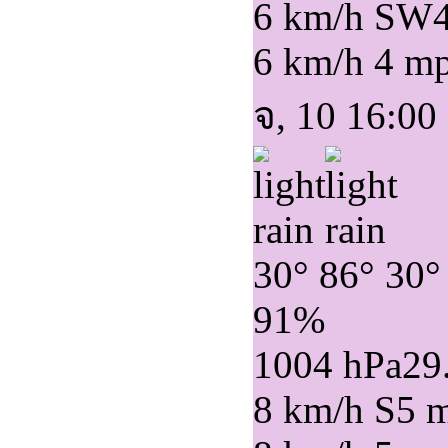
6 km/h SW
6 km/h
4 m
จ, 10 16:00
30°
86°
30°
91%
1004 hPa
29
8 km/h S
5 