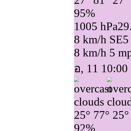
95%
1005 hPa
29
8 km/h SE
5
8 km/h
5 m
อ, 11 10:00
25°
77°
25°
92%