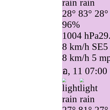
28°
83°
28°
96%
1004 hPa
29
8 km/h SE
5
8 km/h
5 m
อ, 11 07:00
27°
81°
27°