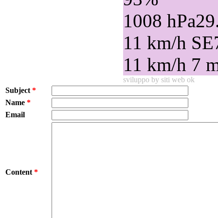
1008 hPa
29
11 km/h SE
11 km/h
7 
sviluppo by siti web ok
Subject
*
Name
*
Email
Content
*