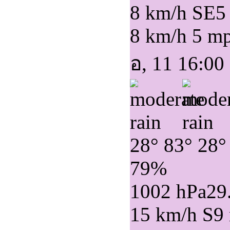
8 km/h SE
5
8 km/h
5 m
อ, 11 16:00
28°
83°
28°
79%
1002 hPa
29
15 km/h S
9