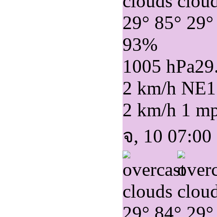
29°
85°
29°
93%
1005 hPa
29
2 km/h NE
1
2 km/h
1 m
จ, 10 07:00
29°
84°
29°