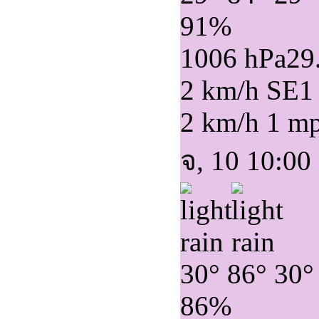
91%
1006 hPa
29
2 km/h SE
1
2 km/h
1 m
จ, 10 10:00
30°
86°
30°
86%