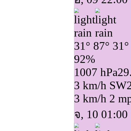
31°
87°
31°
92%
1007 hPa
29
3 km/h SW
3 km/h
2 m
จ, 10 01:00