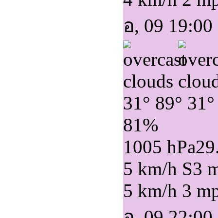
อ, 09 19:00
31°
89°
31°
81%
1005 hPa
29
5 km/h S
3 
5 km/h
3 m
อ, 09 22:00