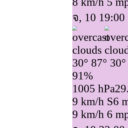
8 km/h
5 m
จ, 10 19:00
30°
87°
30°
91%
1005 hPa
29
9 km/h S
6 
9 km/h
6 m