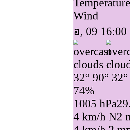
Temperatur
Wind
อ, 09 16:00
32°
90°
32°
74%
1005 hPa
29
4 km/h N
2 
4 km/h
2 m