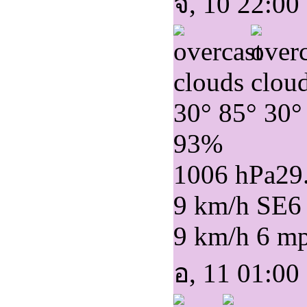
จ, 10 22:00
30°
85°
30°
93%
1006 hPa
29
9 km/h SE
6
9 km/h
6 m
อ, 11 01:00