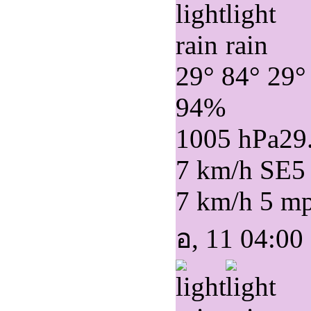
29°
84°
29°
94%
1005 hPa
29
7 km/h SE
5
7 km/h
5 m
อ, 11 04:00