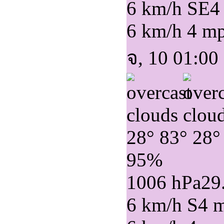
6 km/h SE
4
6 km/h
4 m
จ, 10 01:00
28°
83°
28°
95%
1006 hPa
29
6 km/h S
4 