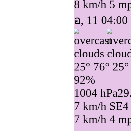
8 km/h
5 m
อ, 11 04:00
25°
76°
25°
92%
1004 hPa
29
7 km/h SE
4
7 km/h
4 m