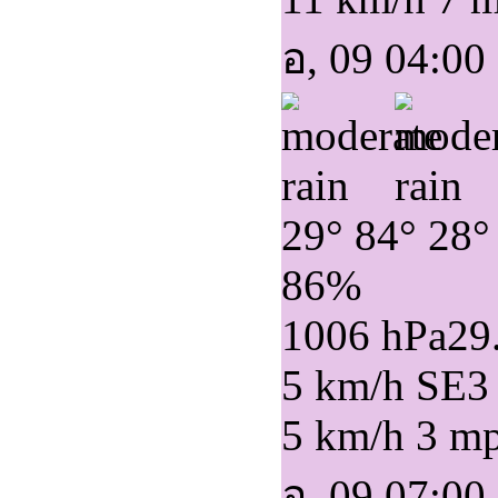
อ, 09 04:00
29°
84°
28°
86%
1006 hPa
29
5 km/h SE
3
5 km/h
3 m
อ, 09 07:00