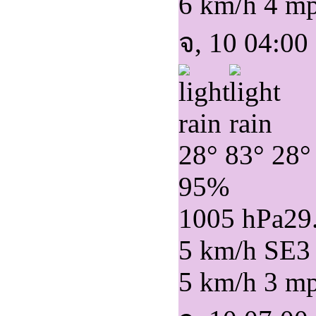
6 km/h
4 m
จ, 10 04:00
28°
83°
28°
95%
1005 hPa
29
5 km/h SE
3
5 km/h
3 m