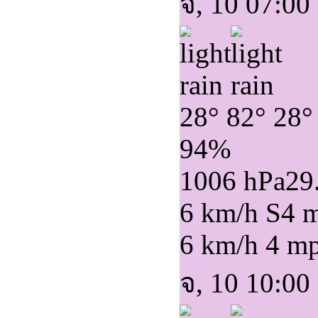
จ, 10 07:00
28°
82°
28°
94%
1006 hPa
29
6 km/h S
4 
6 km/h
4 m
จ, 10 10:00