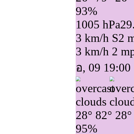
93%
1005 hPa
29
3 km/h S
2 
3 km/h
2 m
อ, 09 19:00
28°
82°
28°
95%