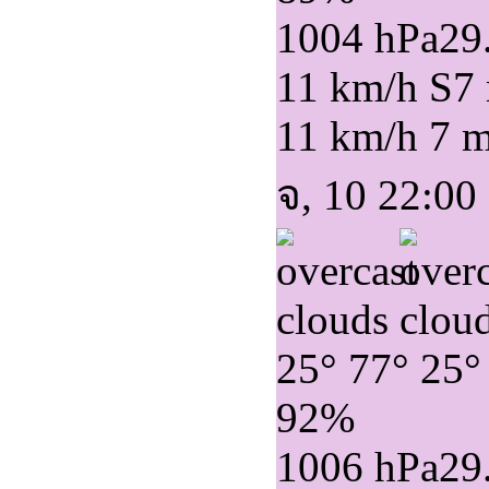
1004 hPa
29
11 km/h S
7
11 km/h
7 
จ, 10 22:00
25°
77°
25°
92%
1006 hPa
29