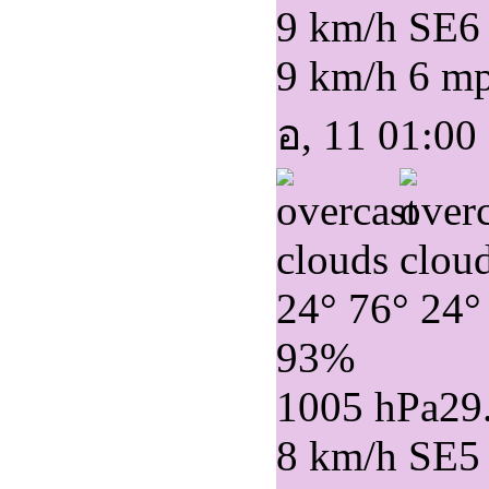
9 km/h SE
6
9 km/h
6 m
อ, 11 01:00
24°
76°
24°
93%
1005 hPa
29
8 km/h SE
5