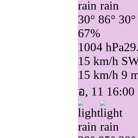
30°
86°
30°
67%
1004 hPa
29
15 km/h S
15 km/h
9 
อ, 11 16:00