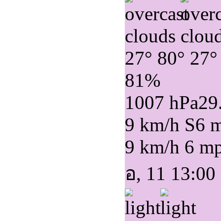
27°
80°
27°
81%
1007 hPa
29
9 km/h S
6 
9 km/h
6 m
อ, 11 13:00