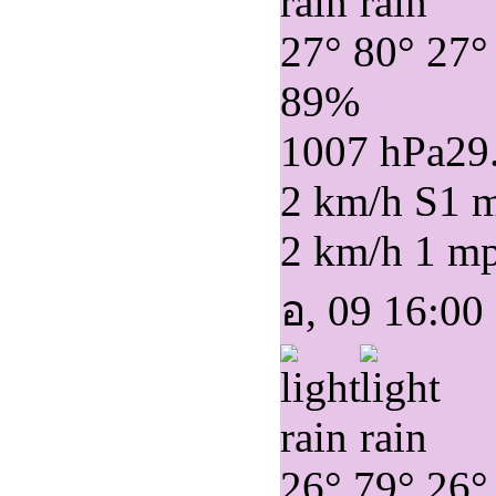
27°
80°
27°
89%
1007 hPa
29
2 km/h S
1 
2 km/h
1 m
อ, 09 16:00
26°
79°
26°