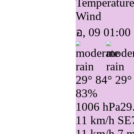
Temperatur
Wind
อ, 09 01:00
29°
84°
29°
83%
1006 hPa
29
11 km/h SE
11 km/h
7 