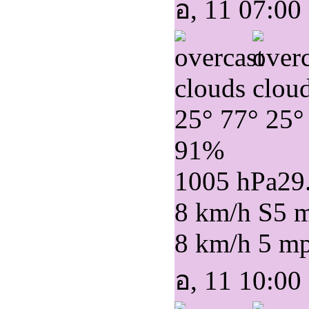
อ, 11 07:00
25°
77°
25°
91%
1005 hPa
29
8 km/h S
5 
8 km/h
5 m
อ, 11 10:00