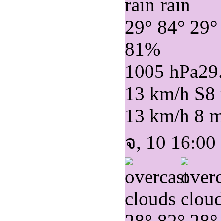
29°
84°
29°
81%
1005 hPa
29
13 km/h S
8
13 km/h
8 
จ, 10 16:00
28°
82°
28°