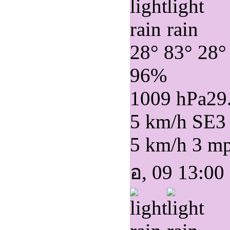
28°
83°
28°
96%
1009 hPa
29
5 km/h SE
3
5 km/h
3 m
อ, 09 13:00