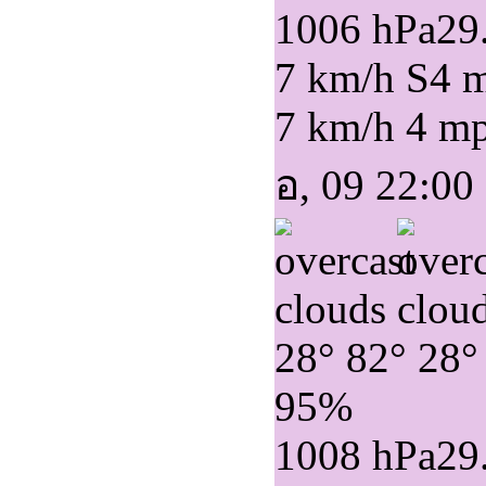
1006 hPa
29
7 km/h S
4 
7 km/h
4 m
อ, 09 22:00
28°
82°
28°
95%
1008 hPa
29