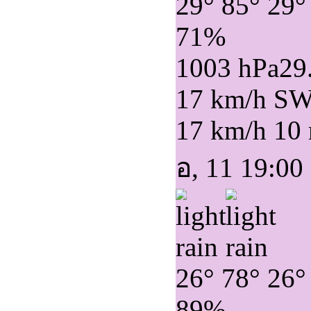
29°
85°
29°
71%
1003 hPa
29
17 km/h S
17 km/h
10
อ, 11 19:00
26°
78°
26°
89%