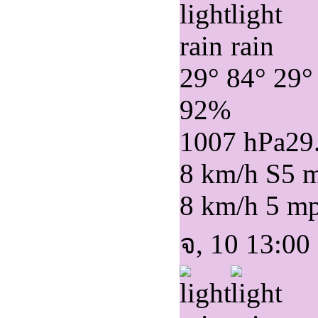
29°
84°
29°
92%
1007 hPa
29
8 km/h S
5 
8 km/h
5 m
จ, 10 13:00