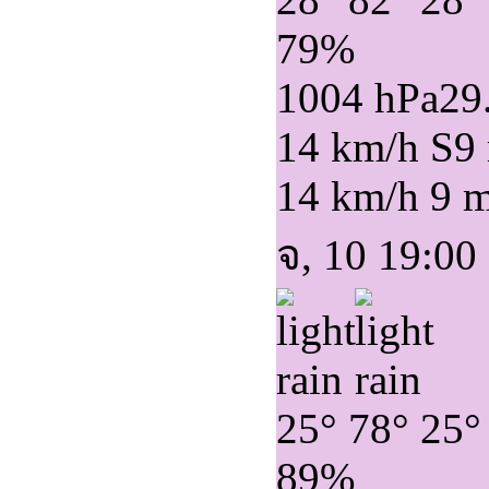
79%
1004 hPa
29
14 km/h S
9
14 km/h
9 
จ, 10 19:00
25°
78°
25°
89%