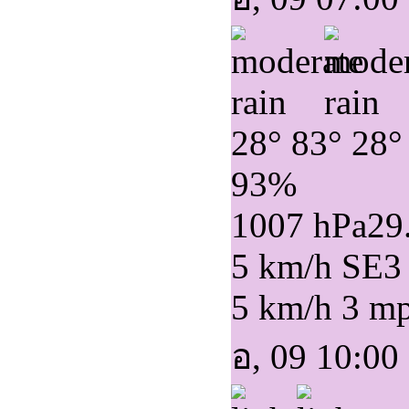
28°
83°
28°
93%
1007 hPa
29
5 km/h SE
3
5 km/h
3 m
อ, 09 10:00