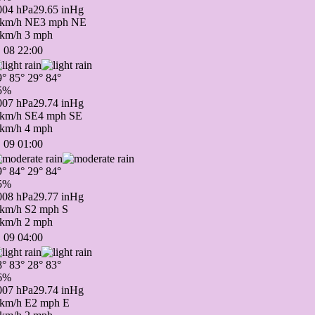
004 hPa
29.65 inHg
 km/h NE
3 mph NE
 km/h
3 mph
 08 22:00
9°
85°
29°
84°
5%
007 hPa
29.74 inHg
 km/h SE
4 mph SE
 km/h
4 mph
 09 01:00
9°
84°
29°
84°
5%
008 hPa
29.77 inHg
 km/h S
2 mph S
 km/h
2 mph
 09 04:00
8°
83°
28°
83°
6%
007 hPa
29.74 inHg
 km/h E
2 mph E