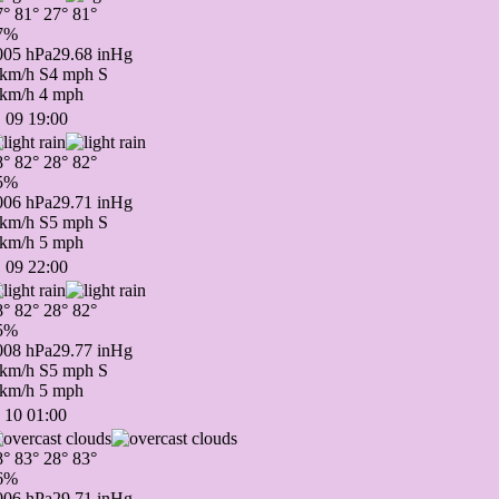
7°
81°
27°
81°
7%
005 hPa
29.68 inHg
 km/h S
4 mph S
 km/h
4 mph
 09 19:00
8°
82°
28°
82°
5%
006 hPa
29.71 inHg
 km/h S
5 mph S
 km/h
5 mph
 09 22:00
8°
82°
28°
82°
5%
008 hPa
29.77 inHg
 km/h S
5 mph S
 km/h
5 mph
 10 01:00
8°
83°
28°
83°
6%
006 hPa
29.71 inHg