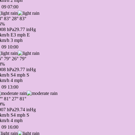
 km/h
2 mph
 09 07:00
8°
83°
28°
83°
6%
008 hPa
29.77 inHg
 km/h E
3 mph E
 km/h
3 mph
 09 10:00
6°
79°
26°
79°
8%
008 hPa
29.77 inHg
 km/h S
4 mph S
 km/h
4 mph
 09 13:00
7°
81°
27°
81°
9%
007 hPa
29.74 inHg
 km/h S
4 mph S
 km/h
4 mph
 09 16:00