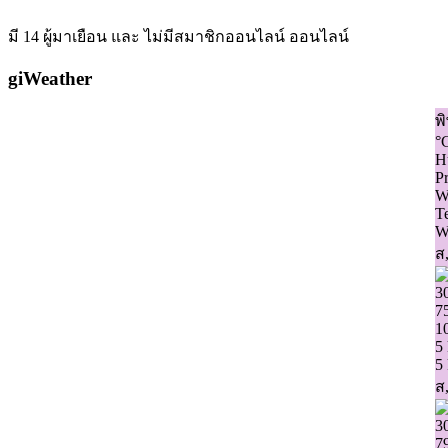
มี 14 ผู้มาเยือน และ ไม่มีสมาชิกออนไลน์ ออนไลน์
giWeather
พ
°
H
Pr
W
T
W
ส,
3
7
1
5
5
ส,
3
7