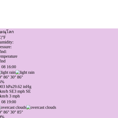
ิษณุโลก
C
|
°F
umidity:
essure:
ind:
emperature
ind
 08 16:00
0°
86°
30°
86°
5%
003 hPa
29.62 inHg
 km/h SE
3 mph SE
 km/h
3 mph
 08 19:00
0°
86°
30°
85°
9%