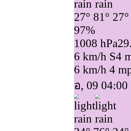
27°
81°
27°
97%
1008 hPa
29
6 km/h S
4 
6 km/h
4 m
อ, 09 04:00