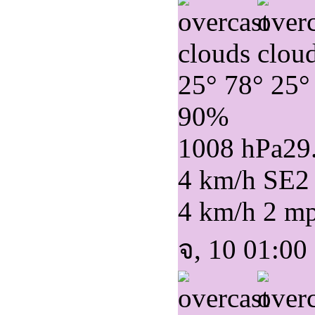
25°
78°
25°
90%
1008 hPa
29
4 km/h SE
2
4 km/h
2 m
จ, 10 01:00