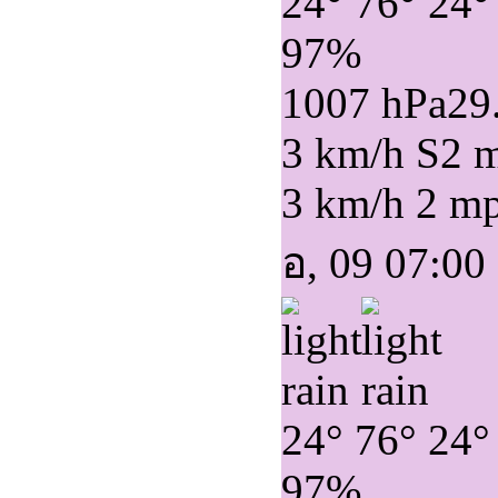
24°
76°
24°
97%
1007 hPa
29
3 km/h S
2 
3 km/h
2 m
อ, 09 07:00
24°
76°
24°
97%