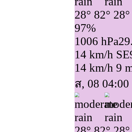
28°
82°
28°
97%
1006 hPa
29
14 km/h SE
14 km/h
9 
ส, 08 04:00
28°
82°
28°