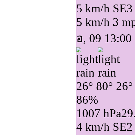
5 km/h SE
3
5 km/h
3 m
อ, 09 13:00
26°
80°
26°
86%
1007 hPa
29
4 km/h SE
2