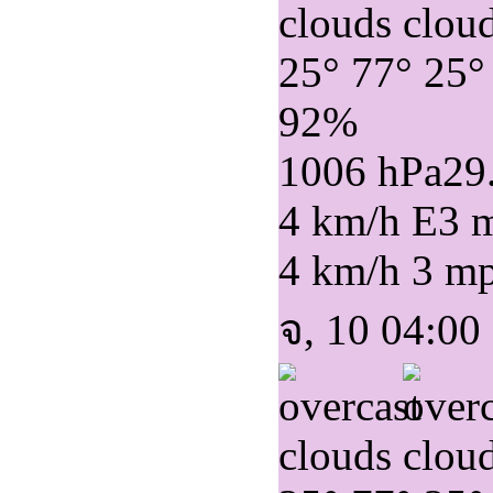
25°
77°
25°
92%
1006 hPa
29
4 km/h E
3 
4 km/h
3 m
จ, 10 04:00