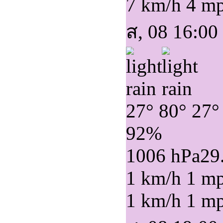
7 km/h
4 m
ส, 08 16:00
27°
80°
27°
92%
1006 hPa
29
1 km/h
1 m
1 km/h
1 m