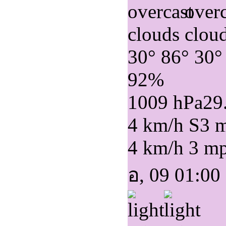
30°
86°
30°
92%
1009 hPa
29
4 km/h S
3 
4 km/h
3 m
อ, 09 01:00