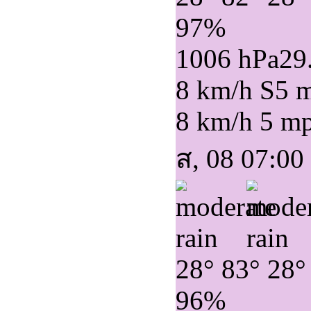
97%
1006 hPa
29
8 km/h S
5 
8 km/h
5 m
ส, 08 07:00
28°
83°
28°
96%