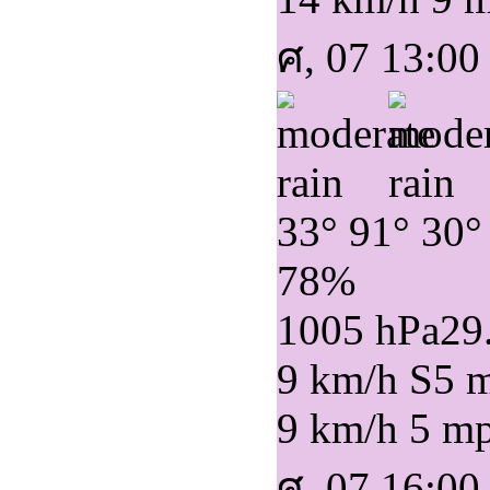
ศ, 07 13:00
33°
91°
30°
78%
1005 hPa
29
9 km/h S
5 
9 km/h
5 m
ศ, 07 16:00