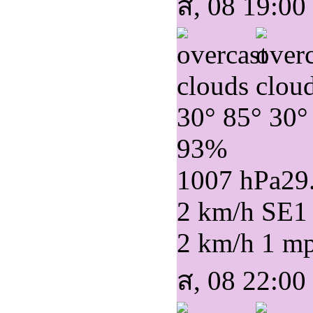
ส, 08 19:00
30°
85°
30°
93%
1007 hPa
29
2 km/h SE
1
2 km/h
1 m
ส, 08 22:00