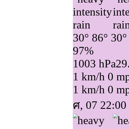
30°
86°
30°
97%
1003 hPa
29
1 km/h
0 m
1 km/h
0 m
ศ, 07 22:00