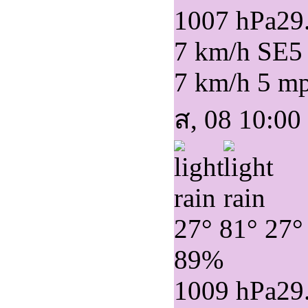
1007 hPa
29
7 km/h SE
5
7 km/h
5 m
ส, 08 10:00
27°
81°
27°
89%
1009 hPa
29