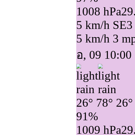
1008 hPa
29
5 km/h SE
3
5 km/h
3 m
อ, 09 10:00
26°
78°
26°
91%
1009 hPa
29