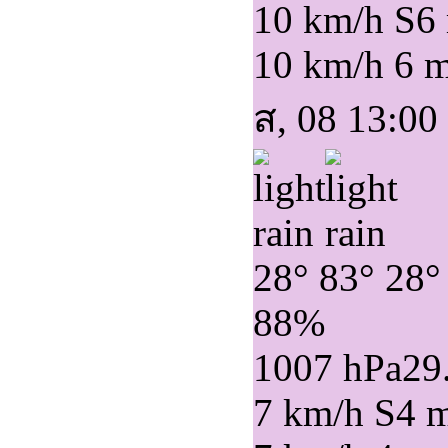
10 km/h S
6
10 km/h
6 
ส, 08 13:00
28°
83°
28°
88%
1007 hPa
29
7 km/h S
4 