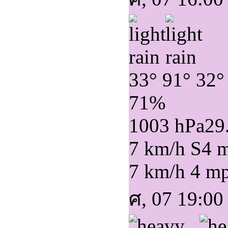
33°
91°
32°
71%
1003 hPa
29
7 km/h S
4 
7 km/h
4 m
ศ, 07 19:00