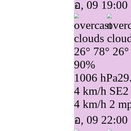
อ, 09 19:00
26°
78°
26°
90%
1006 hPa
29
4 km/h SE
2
4 km/h
2 m
อ, 09 22:00