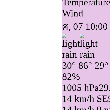
Temperatur
Wind
ศ, 07 10:00
30°
86°
29°
82%
1005 hPa
29
14 km/h SE
14 km/h
9 