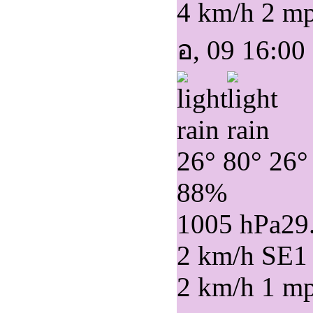
4 km/h
2 m
อ, 09 16:00
26°
80°
26°
88%
1005 hPa
29
2 km/h SE
1
2 km/h
1 m