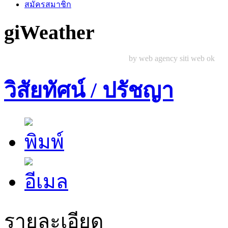
สมัครสมาชิก
giWeather
by web agency siti web ok
วิสัยทัศน์ / ปรัชญา
รายละเอียด