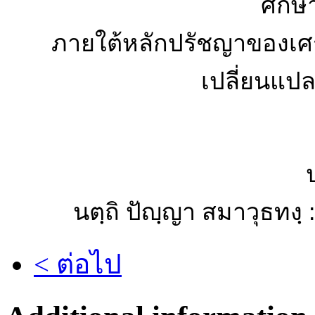
ศึกษา
ภายใต้หลักปรัชญาของเศร
เปลี่ยนแป
นตฺถิ ปัญฺญา สมาวุธทงฺ
< ต่อไป