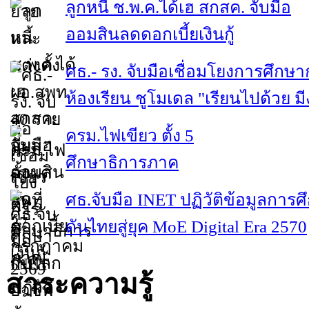
ลูกหนี้ ช.พ.ค.ได้เฮ สกสค. จับมือ
ออมสินลดดอกเบี้ยเงินกู้
ศธ.- รง. จับมือเชื่อมโยงการศึกษา
ห้องเรียน ชูโมเดล "เรียนไปด้วย ม
ครม.ไฟเขียว ตั้ง 5
ศึกษาธิการภาค
ศธ.จับมือ INET ปฏิวัติข้อมูลการศ
ดันไทยสู่ยุค MoE Digital Era 2570
สาระความรู้