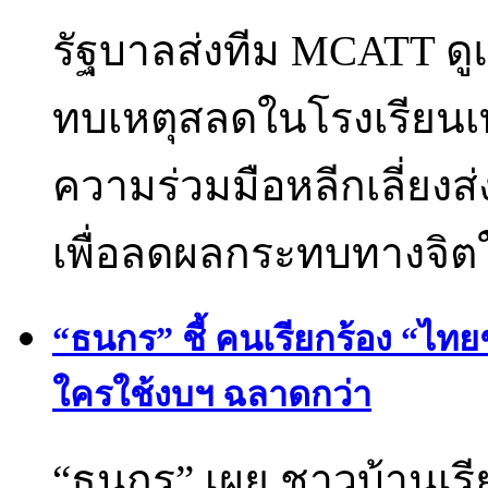
รัฐบาลส่งทีม MCATT ดูแ
ทบเหตุสลดในโรงเรียนเท
ความร่วมมือหลีกเลี่ยงส
เพื่อลดผลกระทบทางจิต
“ธนกร” ชี้ คนเรียกร้อง “ไทย
ใครใช้งบฯ ฉลาดกว่า
“ธนกร” เผย ชาวบ้านเรี