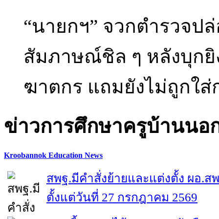
“นายกฯ” จวกตำรวจปล่อย
สัมภาษณ์ชิล ๆ หลังบุกย
ฆาตกร แถมยังไม่ถูกใส่ก
ข่าวการศึกษาครูบ้านนอ
Kroobannok Education News
สพฐ.มีคำสั่งย้ายและแต่งตั้ง ผอ.ส
ตั้งแต่วันที่ 27 กรกฎาคม 2569