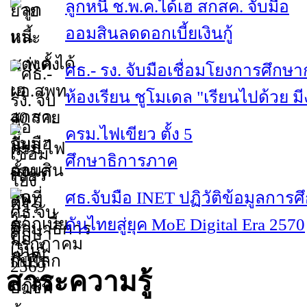
ลูกหนี้ ช.พ.ค.ได้เฮ สกสค. จับมือ
ออมสินลดดอกเบี้ยเงินกู้
ศธ.- รง. จับมือเชื่อมโยงการศึกษา
ห้องเรียน ชูโมเดล "เรียนไปด้วย ม
ครม.ไฟเขียว ตั้ง 5
ศึกษาธิการภาค
ศธ.จับมือ INET ปฏิวัติข้อมูลการศ
ดันไทยสู่ยุค MoE Digital Era 2570
สาระความรู้