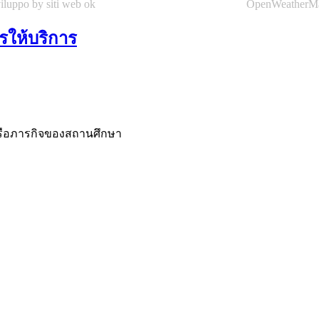
iluppo by siti web ok
OpenWeatherM
ให้บริการ
รือภารกิจของสถานศึกษา