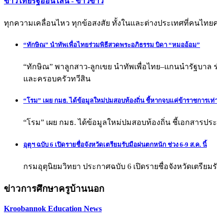
ข่าวไทยรัฐออนไลน์ - ข่าวข่าว
ทุกความเคลื่อนไหว ทุกข้อสงสัย ทั้งในและต่างประเทศที่คนไทยควรต
“ทักษิณ” นำทัพเพื่อไทยร่วมพิธีสวดพระอภิธรรม บิดา “หมออ้อม”
“ทักษิณ” พาลูกสาว-ลูกเขย นำทัพเพื่อไทย–แกนนำรัฐบาล ร
และครอบครัวทวีสิน
“โรม” เผย กมธ. ได้ข้อมูลใหม่ปมสอบท้องถิ่น ชี้หากจบแค่ข้าราชการเท่
“โรม” เผย กมธ. ได้ข้อมูลใหม่ปมสอบท้องถิ่น ชี้เอกสารประ
อุตุฯ ฉบับ 6 เปิดรายชื่อจังหวัดเตรียมรับมือฝนตกหนัก ช่วง 6-9 ส.ค. นี้
กรมอุตุนิยมวิทยา ประกาศฉบับ 6 เปิดรายชื่อจังหวัดเตรียม
ข่าวการศึกษาครูบ้านนอก
Kroobannok Education News