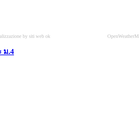
alizzazione by siti web ok
OpenWeatherM
ะ ม.4