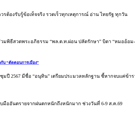
้องรับรู้ข้อเท็จจริง รวดเร็วทุกเหตุการณ์ อ่าน ไทยรัฐ ทุกวัน
่วมพิธีสวดพระอภิธรรม “พล.ต.ท.ผ่อน ปลัดรักษา” บิดา “หมออ้อม
ากับ “ตัดตอนการเมือง”
ชุมปี 2567 มีชื่อ “อนุทิน” เตรียมประมวลหลักฐาน ชี้หากจบแค่ข้า
รับมืออันตรายจากฝนตกหนักถึงหนักมาก ช่วงวันที่ 6-9 ส.ค.69