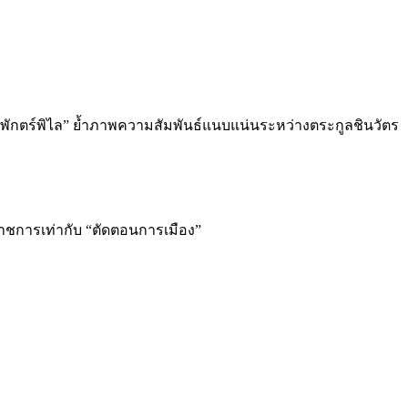
-พักตร์พิไล” ย้ำภาพความสัมพันธ์แนบแน่นระหว่างตระกูลชินวัตร
ราชการเท่ากับ “ตัดตอนการเมือง”