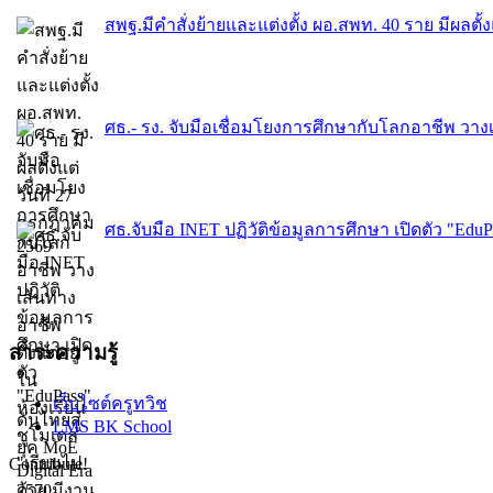
สพฐ.มีคำสั่งย้ายและแต่งตั้ง ผอ.สพท. 40 ราย มีผลตั้
ศธ.- รง. จับมือเชื่อมโยงการศึกษากับโลกอาชีพ วางเส
ศธ.จับมือ INET ปฏิวัติข้อมูลการศึกษา เปิดตัว "EduPa
สาระความรู้
เว็บไซต์ครูทวิช
LMS BK School
Contribute!